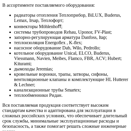
В ассортименте поставляемого оборудования:
радиаторы отопления Теплоприбор, BiLUX, Buderus,
Lemax, Irsap, Теплофорт;
конвекторы Möhlenhoﬀ;
системы трубопроводов Rehau, Uponor, FV-Plast;
запорно-регулирующая арматура Danfoss, Itap;
теплоизоляция Energoﬂex , K-ﬂex;
насосное оборудование Dab, Wilo, Pedrollo;
котельное оборудование Unical, ELCO, Buderus,
Viessmann, Navien, Meibes, Flamco, FBR, ACV; Hubert;
Kiturami;
дымоходы Jeremias;
кровельные воронки, трапы, затворы, сифоны,
вентиляционные клапаны и комплектующие HL Hutterer
& Lechner;
канализационные трубы Smartex;
теплообменники Ридан.
Вся поставляемая продукция соответствует высоким
стандартам качества и адаптирована для эксплуатации в
сложных российских условиях, что обеспечивает длительный
срок службы, минимальные эксплуатационные расходы и
безопасность, а также помогает решать сложные инженерные