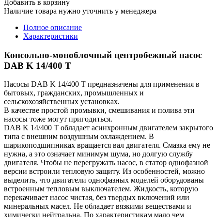
Добавить в корзину
Наличие товара нужно уточнить у менеджера
Полное описание
Характеристики
Консольно-моноблочный центробежный насос
DAB K 14/400 T
Насосы DAB K 14/400 T предназначены для применения в
бытовых, гражданских, промышленных и
сельскохозяйственных установках.
В качестве простой промывки, смешивания и полива эти
насосы тоже могут пригодиться.
DAB K 14/400 T обладает асинхронным двигателем закрытого
типа с внешним воздушным охлаждением. В
шарикоподшипниках вращается вал двигателя. Смазка ему не
нужна, а это означает минимум шума, но долгую службу
двигателя. Чтобы не перегружать насос, в статор однофазной
версии встроили тепловую защиту. Из особенностей, можно
выделить, что двигатели однофазных моделей оборудованы
встроенным тепловым выключателем. Жидкость, которую
перекачивает насос чистая, без твердых включений или
минеральных масел. Не обладает вязкими веществами и
химически нейтральна. По характеристикам мало чем