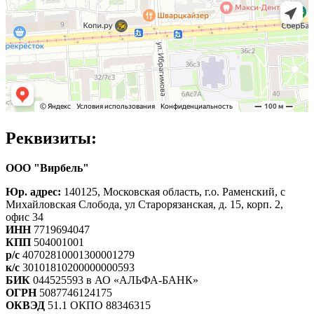
Реквизиты:
ООО "Вирбель"
Юр. адрес:
140125, Московская область, г.о. Раменский, с
Михайловская Слобода, ул Старорязанская, д. 15, корп. 2,
офис 34
ИНН
7719694047
КПП
504001001
р/с
40702810001300001279
к/с
30101810200000000593
БИК
044525593 в АО «АЛЬФА-БАНК»
ОГРН
5087746124175
ОКВЭД
51.1 ОКПО 88346315